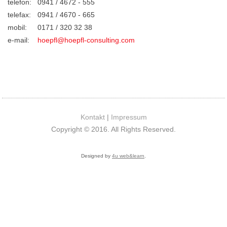
telefon:
0941 / 4672 - 555
telefax:
0941 / 4670 - 665
mobil:
0171 / 320 32 38
e-mail:
hoepfl@hoepfl-consulting.com
Kontakt
|
Impressum
Copyright © 2016. All Rights Reserved.
Designed by
4u web&learn
.